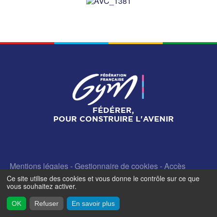
FÉDÉRER,
POUR CONSTRUIRE L'AVENIR
Mentions légales
-
Gestionnaire de cookies
-
Accès
contributeurs
- © Fédération Française de Gymnastique -
Ce site utilise des cookies et vous donne le contrôle sur ce que
2026
vous souhaitez activer.
OK
Refuser
En savoir plus