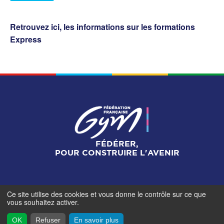
Retrouvez ici, les informations sur les formations
Express
FÉDÉRER,
POUR CONSTRUIRE L'AVENIR
Ce site utilise des cookies et vous donne le contrôle sur ce que
Mentions légales
-
Gestionnaire de cookies
-
Accès
vous souhaitez activer.
contributeurs
- © Fédération Française de Gymnastique -
2026
OK
Refuser
En savoir plus